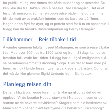
for publikum, og inne finnes det både museer og spisesteder. Du
kan ikke dra fra Halden uten å besøke Rød Herregård. Det er et
historisk museum, som er en opplevelse både inne og ute. Inne
blir du møtt av et praktfullt interiør som du bare ser på filmer.
Hagen er en fryd for øyet, og et perfekt sted for å ta en spasertur. I
tillegg kan du besøke Busterudparken og Berby Herregård.
Lillehammer – Reis tilbake i tid
Å vandre gjennom friluftsmuseet Maihaugen, er som å reise tilbake
i tid. Med over 200 hus fra 1200-tallet og frem til i dag, kan du se
hvordan folk levde før i tiden. I tillegg har du også muligheten til å
se barndomshjemmet til dronning Sonja. Hvis det er barn med på
turen, er nok Hunderfossen Eventyrpark øverst på listen. Og for all
del må du ikke glemme Sigrid Undsets hjem: Bjerkebæk.
Planlegg reisen din
Det er viktig å planlegge turen, for å ikke gå glipp av det du vil
oppleve. Vil du besøke Heddal stavkirke i Notodden, som er den
største av de bevarte stavkirkene? Kragerø som ble beskrevet av
Munch som «perlen blant kystbyene»? Drøbak sin Oscarsborg?