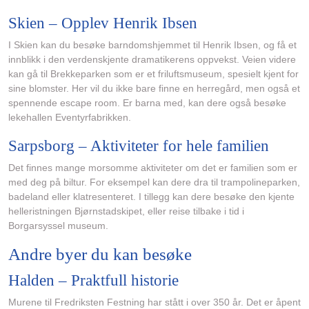
Skien – Opplev Henrik Ibsen
I Skien kan du besøke barndomshjemmet til Henrik Ibsen, og få et
innblikk i den verdenskjente dramatikerens oppvekst. Veien videre
kan gå til Brekkeparken som er et friluftsmuseum, spesielt kjent for
sine blomster. Her vil du ikke bare finne en herregård, men også et
spennende escape room. Er barna med, kan dere også besøke
lekehallen Eventyrfabrikken.
Sarpsborg – Aktiviteter for hele familien
Det finnes mange morsomme aktiviteter om det er familien som er
med deg på biltur. For eksempel kan dere dra til trampolineparken,
badeland eller klatresenteret. I tillegg kan dere besøke den kjente
helleristningen Bjørnstadskipet, eller reise tilbake i tid i
Borgarsyssel museum.
Andre byer du kan besøke
Halden – Praktfull historie
Murene til Fredriksten Festning har stått i over 350 år. Det er åpent