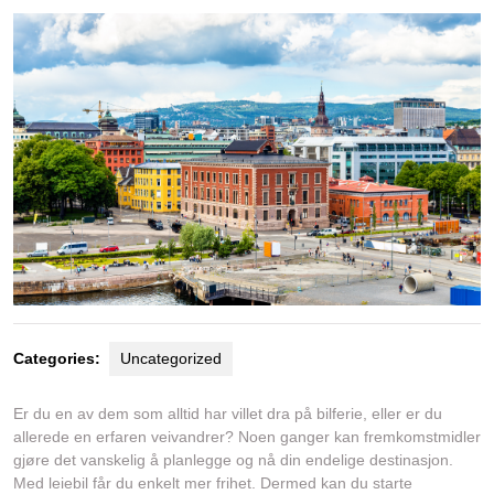
Categories:
Uncategorized
Er du en av dem som alltid har villet dra på bilferie, eller er du
allerede en erfaren veivandrer? Noen ganger kan fremkomstmidler
gjøre det vanskelig å planlegge og nå din endelige destinasjon.
Med leiebil får du enkelt mer frihet. Dermed kan du starte