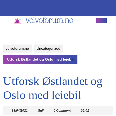
Skip
to
content
Skip
Open
to
Butto
content
volvoforum.no
Uncategorized
Utforsk Østlandet og Oslo med leiebil
Utforsk Østlandet og
Oslo med leiebil
18/04/2021
Gull
18/04/2021
|
Gull
|
0 Comment
|
06:01