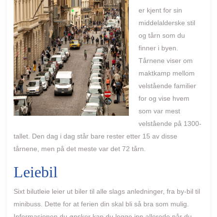
er kjent for sin
middelalderske stil
og tårn som du
finner i byen.
Tårnene viser om
maktkamp mellom
velstående familier
for og vise hvem
som var mest
velstående på 1300-
tallet. Den dag i dag står bare rester etter 15 av disse
tårnene, men på det meste var det 72 tårn.
Leiebil
Sixt bilutleie leier ut biler til alle slags anledninger, fra by-bil til
minibuss. Dette for at ferien din skal bli så bra som mulig.
Informasjonen du ønsker kan du legge inn allerede når du