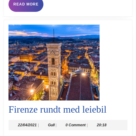
READ
READ MORE
MORE
Firenze
Firenze rundt med leiebil
rundt
22/04/2021
Gull
22/04/2021
|
Gull
|
0 Comment
|
20:18
med