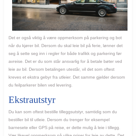
Det er også viktig å være oppmerksom på parkering og bot
når du kjører bil. Dersom du skal leie bil på ferie, lønner det
seg å sette seg inn i regler for både trafikk og parkering før
avreise. Det er du som står ansvarlig for å betale bøter ved
leie av bil. Dersom betalingen utestår, vil det som oftest
kreves et ekstra gebyr fra utleier. Det samme gjelder dersom
du feilparkerer bilen ved levering.
Ekstrautstyr
Du kan som oftest bestille tilleggsutstyr, samtidig som du
bestiller bil til utleie. Dersom du trenger for eksempel
barnesete eller GPS på reise, er dette mulig å leie i tillegg.
Vær likevel oppmerksom på ulike priser for leie av dette. Det