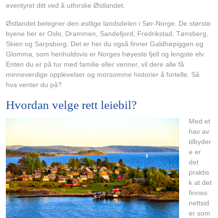
eventyret ditt ved å utforske Østlandet.
Østlandet betegner den østlige landsdelen i Sør-Norge. De største
byene her er Oslo, Drammen, Sandefjord, Fredrikstad, Tønsberg,
Skien og Sarpsborg. Det er her du også finner Galdhøpiggen og
Glomma, som henholdsvis er Norges høyeste fjell og lengste elv.
Enten du er på tur med familie eller venner, vil dere alle få
minneverdige opplevelser og morsomme historier å fortelle. Så
hva venter du på?
Hvordan velge rett leiebil?
Med et
hav av
tilbyder
e er
det
praktis
k at det
finnes
nettsid
er som