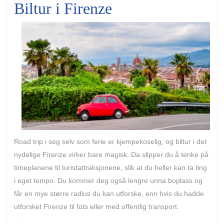
Biltur i Firenze
Road trip i seg selv som ferie er kjempekoselig, og biltur i det
nydelige Firenze virker bare magisk. Da slipper du å tenke på
timeplanene til turistattraksjonene, slik at du heller kan ta ting
i eget tempo. Du kommer deg også lengre unna boplass og
får en mye større radius du kan utforske, enn hvis du hadde
utforsket Firenze til fots eller med offentlig transport.