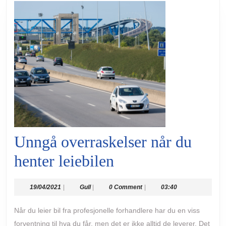
Unngå overraskelser når du
Unngå
henter leiebilen
overraskelser
19/04/2021
Gull
19/04/2021
|
Gull
|
0 Comment
|
03:40
når
Når du leier bil fra profesjonelle forhandlere har du en viss
du
forventning til hva du får, men det er ikke alltid de leverer. Det