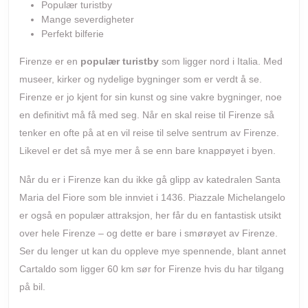
Populær turistby
leiebil
Mange severdigheter
Perfekt bilferie
Firenze er en
populær turistby
som ligger nord i Italia. Med
museer, kirker og nydelige bygninger som er verdt å se.
Firenze er jo kjent for sin kunst og sine vakre bygninger, noe
en definitivt må få med seg. Når en skal reise til Firenze så
tenker en ofte på at en vil reise til selve sentrum av Firenze.
Likevel er det så mye mer å se enn bare knappøyet i byen.
Når du er i Firenze kan du ikke gå glipp av katedralen Santa
Maria del Fiore som ble innviet i 1436. Piazzale Michelangelo
er også en populær attraksjon, her får du en fantastisk utsikt
over hele Firenze – og dette er bare i smørøyet av Firenze.
Ser du lenger ut kan du oppleve mye spennende, blant annet
Cartaldo som ligger 60 km sør for Firenze hvis du har tilgang
på bil.