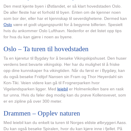
Den mest kjente byen i Østlandet, er så klart hovedstaden Oslo.
De aller fleste har et forhold til byen. Enten om de kjenner noen
som bor der, eller har et kjennskap til severdighetene. Dermed kan
Oslo
være et godt utgangspunkt for å begynne bilferien. Spesielt
hvis du ankommer Oslo Lufthavn. Nedenfor er det listet opp tips
for hva du kan gjøre i noen av byene.
Oslo – Ta turen til hovedstaden
Ta en kjøretur til Bygdøy for å besøke Vikingskipshuset. Den huser
verdens best bevarte vikingskip. Her har du mulighet til å friske
opp dine kunnskaper fra vikingtiden. Når du først er i Bygdøy, kan
du også besøke Fridtjof Nansen sin Fram og Thor Heyerdahl sin
Kon-Tiki. Veien videre kan gå til Frognerparken hvor
Vigelandsparken ligger. Med
leiebil
er Holmenkollen bare en rask
tur unna. Hvis du føler deg modig kan du prøve Kollensvevet, som
er en zipline på over 300 meter.
Drammen – Opplev naturen
Med leiebil kan du enkelt ta turen til Norges eldste ølbryggeri Aass.
Du kan også besøke Spiralen, hvor du kan kjøre inne i fjellet. På