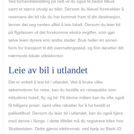
Ved forhåndsbestilling på nett vil du også få bedre tilbud,
samt et større utvalg av biler. Dersom du likevel foretrekker å
reservere din bil når du har kommet fram til din destinasjon,
lønner det seg nesten alltid å leie lokalt. Dersom du leier bil
på flyplassen vil det forekomme ekstra avgifter, som gjør
selve leien dyrere enn andre steder. Bruk heller en annen
form for transport til ditt overnattingssted, og finn deretter ditt
nærmeste lokale utleiekontor.
Leie av bil i utlandet
Det er enkelt å leie bil i utlandet. Ved å bruke ulike
søkemotorer for reise, kan du bestille en reisepakke som
inkluderer hotell, fly, og bil. På denne måten kan du ofte også
få billigere priser, samt ulike rabatter for å ha bestilt et
pakketilbud. Dersom du leier bil i utlandet, kan du også kjøre
med denne i Norge. I dette tilfellet må du registrere bilen hos
Skatteetaten. Dette gjøres elektronisk, ved hjelp av Bank-ID.