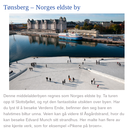
Tønsberg – Norges eldste by
Denne middelalderbyen regnes som Norges eldste by. Ta turen
opp til Slottsfjellet, og nyt den fantastiske utsikten over byen. Har
du lyst til å besøke Verdens Ende, befinner den seg bare en
halvtimes biltur unna. Veien kan gå videre til Åsgårdstrand, hvor du
kan besøke Edvard Munch sitt strandhus. Her malte han flere av
sine kjente verk, som for eksempel «Pikene på broen».