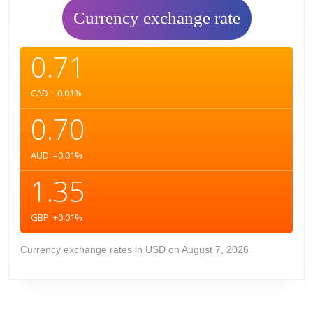
Currency exchange rate
0.71
CAD
–0.01
%
0.70
AUD
–0.01
%
1.35
GBP
+0.01
%
Currency exchange rates in
USD
on August 7, 2026