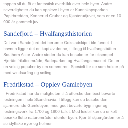
toppen vil du få et fantastisk overblikk over hele byen. Andre
severdigheter du kan oppleve i byen er Kunnskapsparken
Papirbredden, Konnerud Gruber og Kjøsterudjuvet, som er en 10
000 år gammelt juv.
Sandefjord – Hvalfangsthistorien
Det var i Sandefjord det berømte Gokstadskipet ble funnet. I
havnen ligger det en kopi av denne, i tillegg til hvalfangstbåten
Southern Actor. Andre steder du kan besøke er for eksempel
Hjertås friluftsområde, Badeparken og Hvalfangstmuseet. Det er
en veldig populær by om sommeren. Spesielt for de som holder på
med windsurfing og seiling.
Fredrikstad – Opplev Gamlebyen
I Fredrikstad har du muligheten til å utforske den best bevarte
festningen i hele Skandinavia. I tillegg kan du besøke den
sjarmerende Gamlebyen, med godt bevarte bygninger og
festningsverk fra 1700 og 1800-tallet. Med leiebil kan du enkelt
besøke flotte naturområder utenfor byen. Kjør til skjærgården for å
se idylliske øyer og holmer.