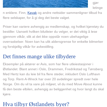
gjør
letinge
n enklere. Finn,
Kayak
og andre nettsider sammenligner tilbud fra
flere selskaper, for å gi deg det beste valget.
Priser kan variere avhengig av medlemskap, og hvilket kjøretøy du
bestiller. Uansett hvilken bilutleier du velger, er det viktig å lese
gjennom vilkår, slik at det ikke oppstår noen ubehagelige
overraskelser. Noen kan ha ulik aldersgrense for enkelte bilmerker
og forskjellig vilkår for avbestilling.
Det finnes mange ulike tilbydere
Eksempler på aktører er Avis, som har flere utleiestasjoner i
Østlandet. Blant annet i Oslo, Drammen, Fredrikstad og Tønsberg.
Med Hertz kan du leie bil fra flere steder, inkludert Oslo Lufthavn
og Torp. Rent-A-Wreck har over 20 avdelinger spredt over hele
Norge. Om du vil ta vare på miljøet, vil du med Move About kunne
få den beste elbilen, avhengig av beliggenhet og hvor langt du skal
kjøre.
Hva tilbyr Østlandets byer?