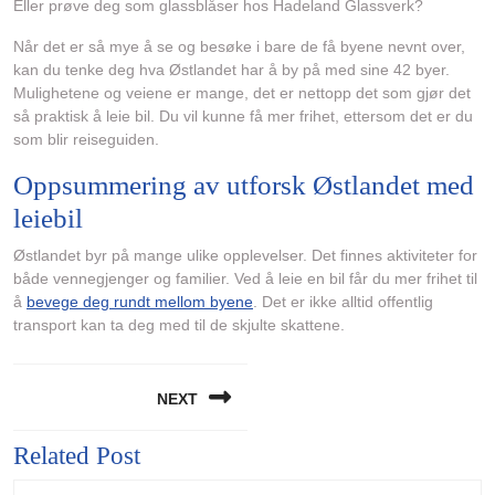
Eller prøve deg som glassblåser hos Hadeland Glassverk?
Når det er så mye å se og besøke i bare de få byene nevnt over,
kan du tenke deg hva Østlandet har å by på med sine 42 byer.
Mulighetene og veiene er mange, det er nettopp det som gjør det
så praktisk å leie bil. Du vil kunne få mer frihet, ettersom det er du
som blir reiseguiden.
Oppsummering av utforsk Østlandet med
leiebil
Østlandet byr på mange ulike opplevelser. Det finnes aktiviteter for
både vennegjenger og familier. Ved å leie en bil får du mer frihet til
å
bevege deg rundt mellom byene
. Det er ikke alltid offentlig
transport kan ta deg med til de skjulte skattene.
Post
NEXT
navigation
Related Post
Next
post: